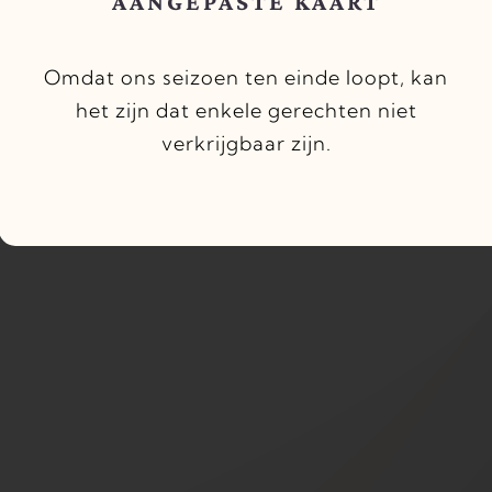
AANGEPASTE KAART
WIJ ZIJN VERHUIST!
j zijn verhuist naar een nieuwe locatie met 
Omdat ons seizoen ten einde loopt, kan
nieuw concept ->
Bistro Mañana
het zijn dat enkele gerechten niet
verkrijgbaar zijn.
Check onze nieuwe website
https://www.bistromanana.nl/