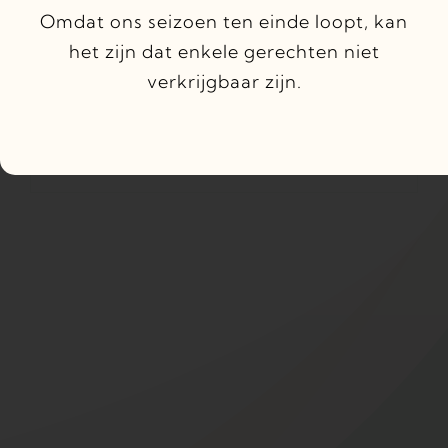
nieuwe locatie met een nieuw
Omdat ons seizoen ten einde loopt, kan
concept ->
Bistro Mañana
het zijn dat enkele gerechten niet
verkrijgbaar zijn.
Check onze nieuwe website
https://www.bistromanana.nl/