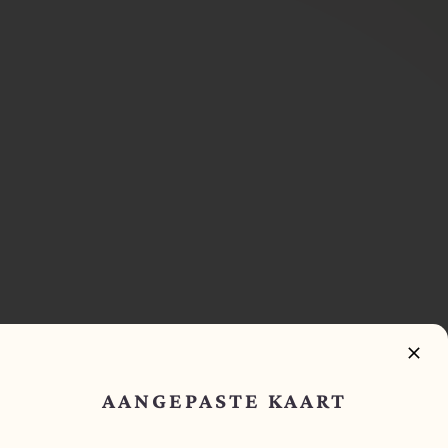
WIJ ZIJN VERHUIST!
AANGEPASTE KAART
Wij zijn verhuist naar een