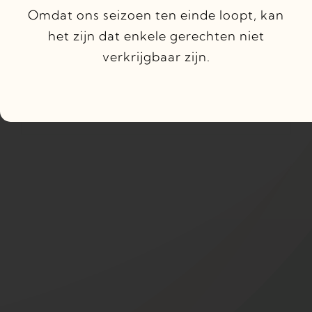
nieuwe locatie met een nieuw
Omdat ons seizoen ten einde loopt, kan
concept ->
Bistro Mañana
het zijn dat enkele gerechten niet
verkrijgbaar zijn.
Check onze nieuwe website
https://www.bistromanana.nl/