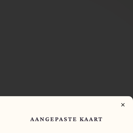
WIJ ZIJN VERHUIST!
AANGEPASTE KAART
Wij zijn verhuist naar een