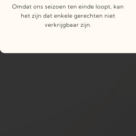
nieuwe locatie met een nieuw
Omdat ons seizoen ten einde loopt, kan
concept ->
Bistro Mañana
het zijn dat enkele gerechten niet
verkrijgbaar zijn.
Check onze nieuwe website
https://www.bistromanana.nl/